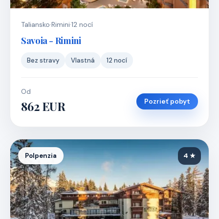
Taliansko
·
Rimini
·
12 nocí
Savoia - Rimini
Bez stravy
Vlastná
12 nocí
Od
Pozrieť pobyt
862 EUR
Polpenzia
4 ★