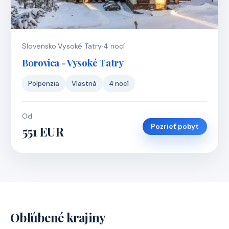
Slovensko
·
Vysoké Tatry
·
4 nocí
Borovica - Vysoké Tatry
Polpenzia
Vlastná
4 nocí
Od
Pozrieť pobyt
551 EUR
Obľúbené krajiny