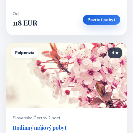
Od
Pozrieť pobyt
118 EUR
Polpenzia
4 ★
Slovensko
·
Čertov
·
2 nocí
Rodinný májový pobyt