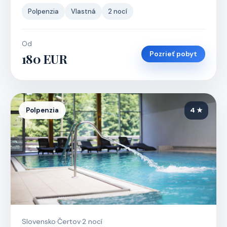
Polpenzia
Vlastná
2 nocí
Od
Pozrieť pobyt
180 EUR
Polpenzia
4 ★
Slovensko
·
Čertov
·
2 nocí