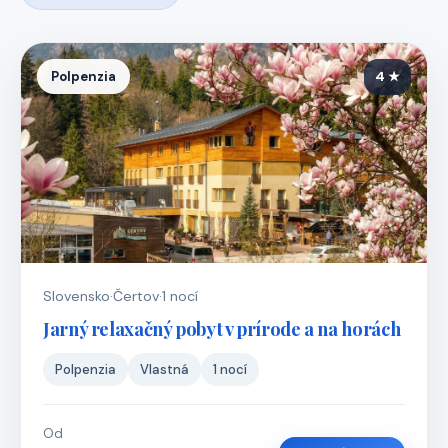
Polpenzia
4 ★
Slovensko
·
Čertov
·
1 nocí
Jarný relaxačný pobyt v prírode a na horách
Polpenzia
Vlastná
1 nocí
Od