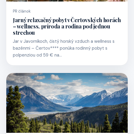
PR článok
Jarný relaxačný pobyt v Čertovských horách
– wellness, príroda a rodina pod jednou
strechou
Jar v Javorníkoch, čistý horský vzduch a wellness s
bazénmi – Čertov**** ponúka rodinný pobyt s
polpenziou od 59 € na…