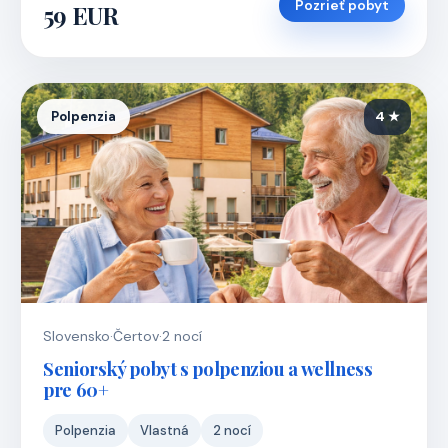
Pozrieť pobyt
59 EUR
Polpenzia
4 ★
Slovensko
·
Čertov
·
2 nocí
Seniorský pobyt s polpenziou a wellness
pre 60+
Polpenzia
Vlastná
2 nocí