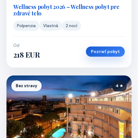
Wellness pobyt 2026 – Wellness pobyt pre
zdravé telo
Polpenzia
Vlastná
2 nocí
Od
Pozrieť pobyt
218 EUR
Bez stravy
4 ★