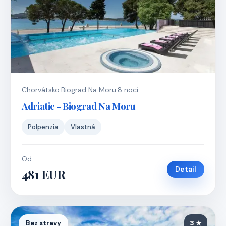
Chorvátsko
·
Biograd Na Moru
·
8 nocí
Adriatic - Biograd Na Moru
Polpenzia
Vlastná
Od
Detail
481 EUR
Bez stravy
3 ★