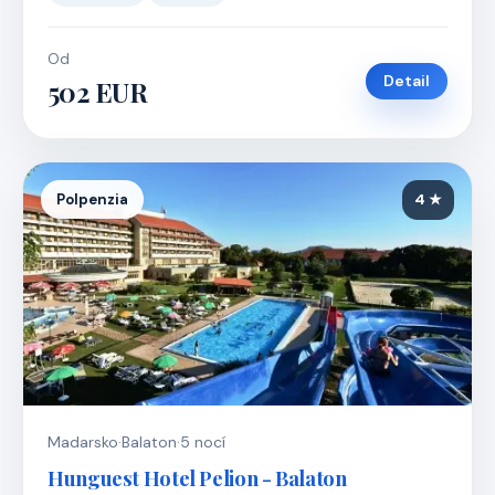
Od
Detail
502 EUR
Polpenzia
4 ★
Madarsko
·
Balaton
·
5 nocí
Hunguest Hotel Pelion - Balaton