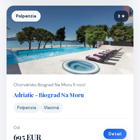
Polpenzia
3 ★
Chorvátsko
·
Biograd Na Moru
·
11 nocí
Adriatic - Biograd Na Moru
Polpenzia
Vlastná
Od
Detail
695 EUR