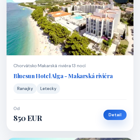
Chorvátsko
·
Makarská riviéra
·
13 nocí
Bluesun Hotel Alga - Makarská riviéra
Ranajky
Letecky
Od
Detail
850 EUR