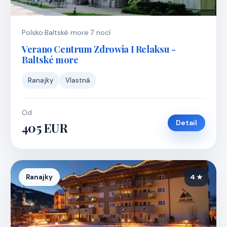
Polsko
·
Baltské more
·
7 nocí
Verano Centrum Zdrowia I Relaksu -
Baltské more
Ranajky
Vlastná
Od
Detail
405 EUR
Ranajky
4 ★