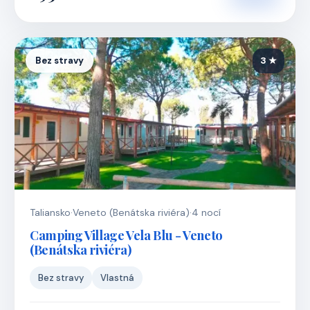
Bez stravy
3 ★
Taliansko
·
Veneto (Benátska riviéra)
·
4 nocí
Camping Village Vela Blu - Veneto
(Benátska riviéra)
Bez stravy
Vlastná