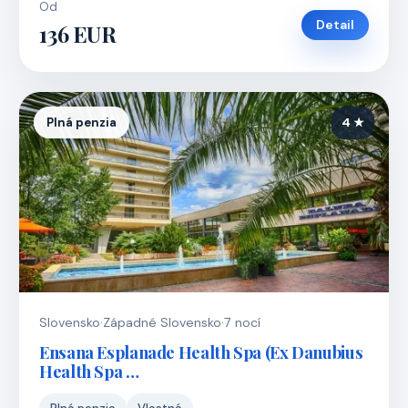
Od
Detail
136 EUR
Plná penzia
4 ★
Slovensko
·
Západné Slovensko
·
7 nocí
Ensana Esplanade Health Spa (Ex Danubius
Health Spa …