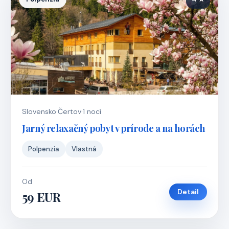
Slovensko
·
Čertov
·
1 nocí
Jarný relaxačný pobyt v prírode a na horách
Polpenzia
Vlastná
Od
Detail
59 EUR