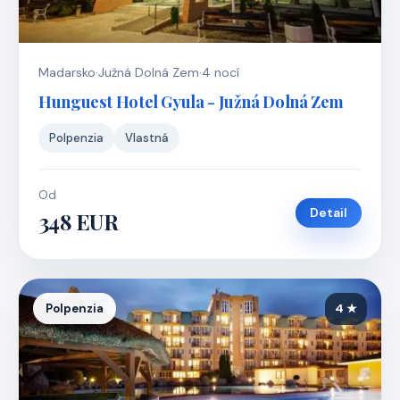
Madarsko
·
Južná Dolná Zem
·
4 nocí
Hunguest Hotel Gyula - Južná Dolná Zem
Polpenzia
Vlastná
Od
Detail
348 EUR
Polpenzia
4 ★