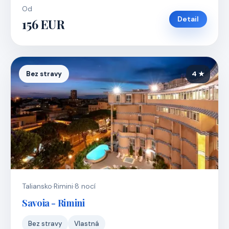
Od
Detail
156 EUR
Bez stravy
4 ★
Taliansko
·
Rimini
·
8 nocí
Savoia - Rimini
Bez stravy
Vlastná