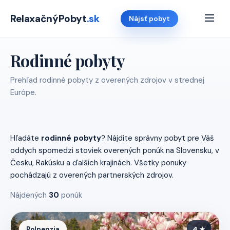
RelaxačnýPobyt
.sk
Nájsť pobyt
Rodinné pobyty
Prehľad rodinné pobyty z overených zdrojov v strednej
Európe.
Hľadáte
rodinné pobyty
? Nájdite správny pobyt pre Váš
oddych spomedzi stoviek overených ponúk na Slovensku, v
Česku, Rakúsku a ďalších krajinách. Všetky ponuky
pochádzajú z overených partnerských zdrojov.
Nájdených
30
ponúk
Polpenzia
4 ★