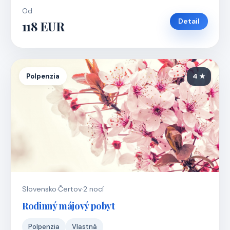
Od
Detail
118 EUR
Polpenzia
4 ★
Slovensko
·
Čertov
·
2 nocí
Rodinný májový pobyt
Polpenzia
Vlastná