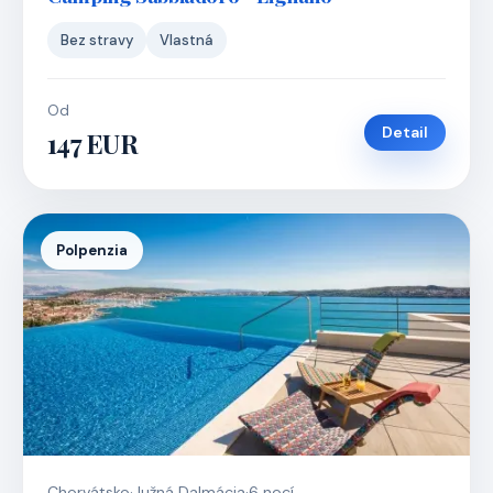
Bez stravy
Vlastná
Od
Detail
147 EUR
Polpenzia
Chorvátsko
·
Južná Dalmácia
·
6 nocí