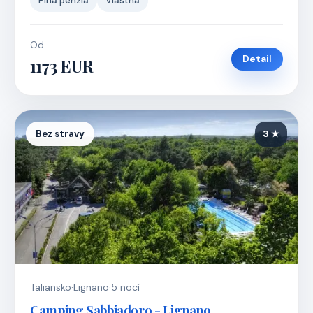
Plná penzia
Vlastná
Od
Detail
1173 EUR
Bez stravy
3 ★
Taliansko
·
Lignano
·
5 nocí
Camping Sabbiadoro - Lignano