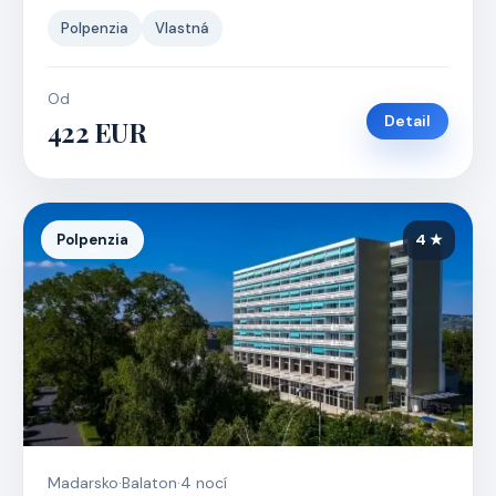
Polpenzia
Vlastná
Od
Detail
422 EUR
Polpenzia
4 ★
Madarsko
·
Balaton
·
4 nocí