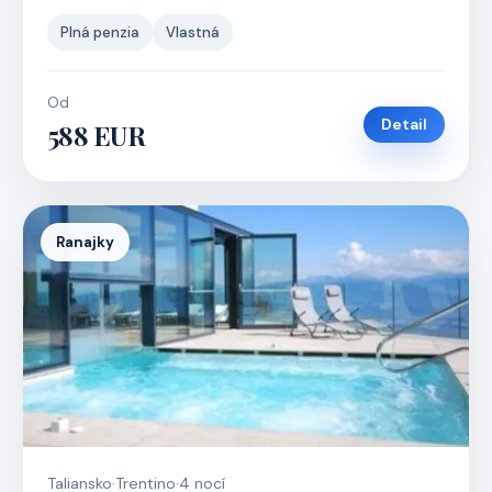
Plná penzia
Vlastná
Od
Detail
588 EUR
Ranajky
Taliansko
·
Trentino
·
4 nocí