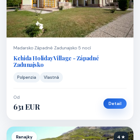
Madarsko
·
Západné Zadunajsko
·
5 nocí
Kehida Holiday Village - Západné
Zadunajsko
Polpenzia
Vlastná
Od
Detail
631 EUR
Ranajky
4 ★