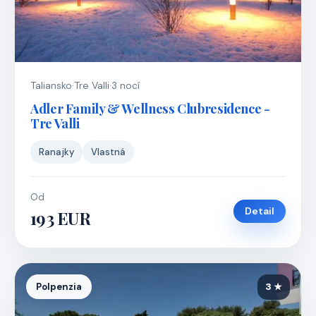
Taliansko
·
Tre Valli
·
3 nocí
Adler Family & Wellness Clubresidence -
Tre Valli
Ranajky
Vlastná
Od
Detail
193 EUR
Polpenzia
3 ★