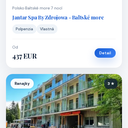
Polsko
·
Baltské more
·
7 nocí
Jantar Spa By Zdrojowa - Baltské more
Polpenzia
Vlastná
Od
Detail
437 EUR
Ranajky
3 ★