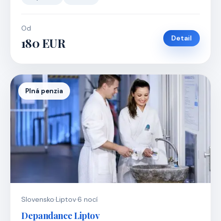
Od
Detail
180 EUR
Plná penzia
Slovensko
·
Liptov
·
6 nocí
Depandance Liptov