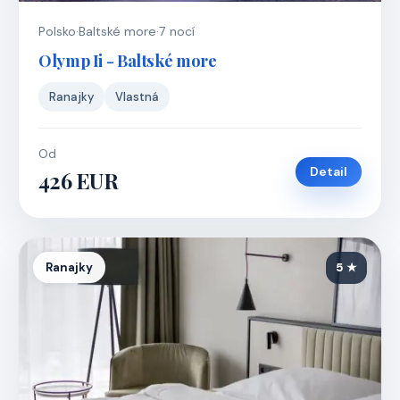
Polsko
·
Baltské more
·
7 nocí
Olymp Ii - Baltské more
Ranajky
Vlastná
Od
Detail
426 EUR
Ranajky
5 ★