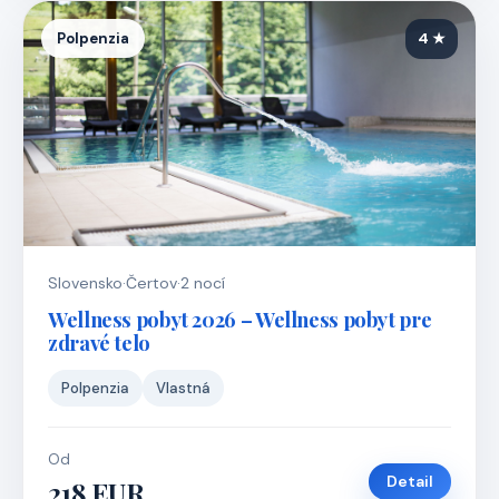
Polpenzia
4 ★
Slovensko
·
Čertov
·
2 nocí
Wellness pobyt 2026 – Wellness pobyt pre
zdravé telo
Polpenzia
Vlastná
Od
Detail
218 EUR