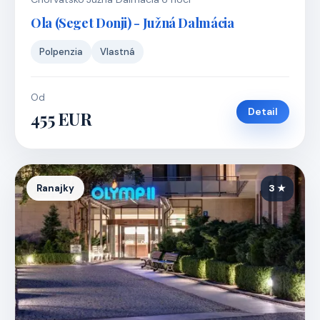
Ola (Seget Donji) - Južná Dalmácia
Polpenzia
Vlastná
Od
Detail
455 EUR
Ranajky
3 ★