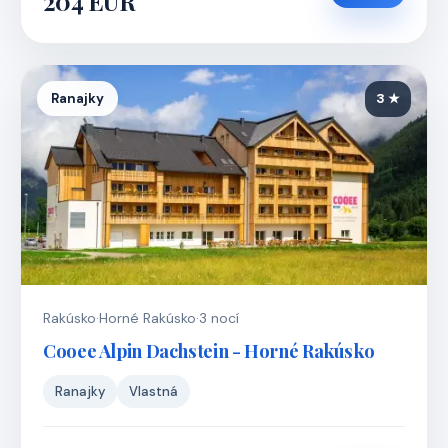
204 EUR
Ranajky
3 ★
Rakúsko
·
Horné Rakúsko
·
3 nocí
Cooee Alpin Dachstein - Horné Rakúsko
Ranajky
Vlastná