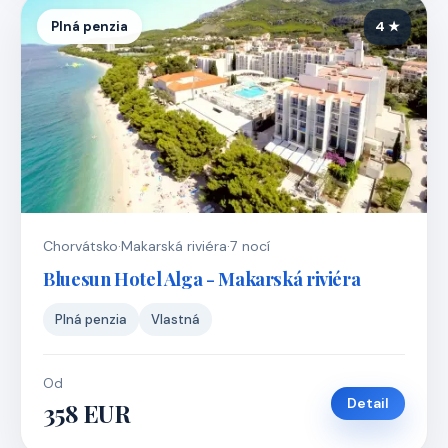
Plná penzia
4 ★
Chorvátsko
·
Makarská riviéra
·
7 nocí
Bluesun Hotel Alga - Makarská riviéra
Plná penzia
Vlastná
Od
Detail
358 EUR