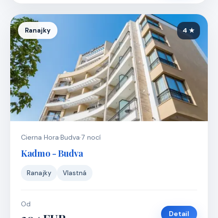
Ranajky
4 ★
Cierna Hora
·
Budva
·
7 nocí
Kadmo - Budva
Ranajky
Vlastná
Od
Detail