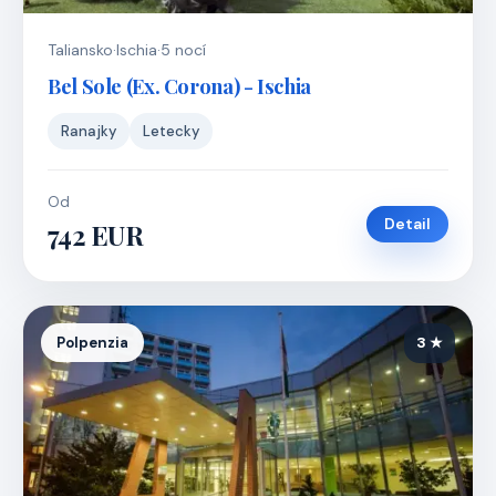
Taliansko
·
Ischia
·
5 nocí
Bel Sole (Ex. Corona) - Ischia
Ranajky
Letecky
Od
Detail
742 EUR
Polpenzia
3 ★