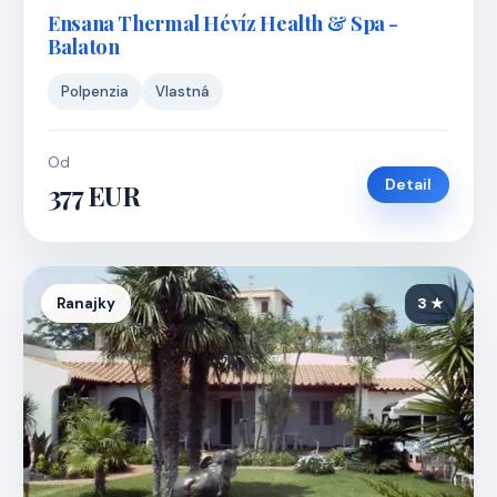
Ensana Thermal Hévíz Health & Spa -
Balaton
Polpenzia
Vlastná
Od
Detail
377 EUR
Ranajky
3 ★