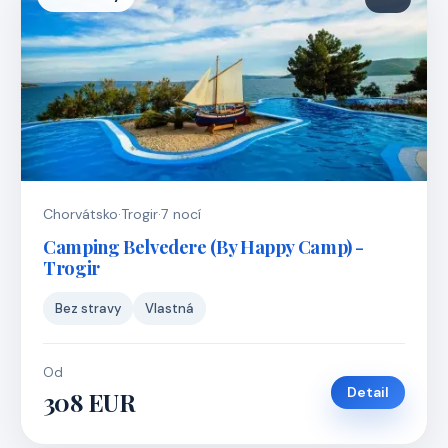
Chorvátsko
·
Trogir
·
7 nocí
Camping Belvedere (By Happy Camp) -
Trogir
Bez stravy
Vlastná
Od
Detail
308 EUR