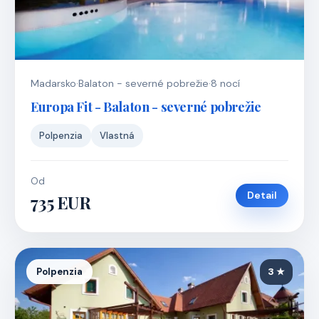
Madarsko
·
Balaton - severné pobrežie
·
8 nocí
Europa Fit - Balaton - severné pobrežie
Polpenzia
Vlastná
Od
Detail
735 EUR
Polpenzia
3 ★