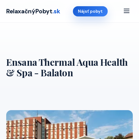
Domov
›
Ponuky
›
Madarsko
›
Ensana Thermal Aqua Health &
RelaxačnýPobyt
.sk
Nájsť pobyt
Spa
Ensana Thermal Aqua Health
& Spa - Balaton