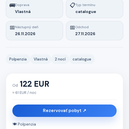
🚌
📋
Doprava
Typ termínu
Vlastná
catalogue
📅
📅
Nástupný deň
Odchod
26.11.2026
27.11.2026
Polpenzia
Vlastná
2 nocí
catalogue
122 EUR
Od
≈ 61 EUR / noc
Rezervovať pobyt ↗
🍽️ Polpenzia