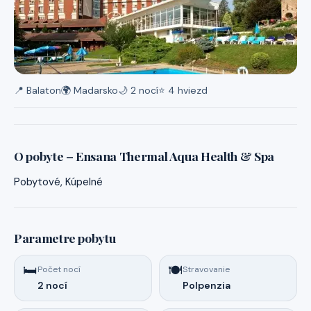
📍 Balaton
🌍 Madarsko
🌙 2 nocí
⭐ 4 hviezd
O pobyte – Ensana Thermal Aqua Health & Spa
Pobytové, Kúpelné
Parametre pobytu
🛏️
🍽️
Počet nocí
Stravovanie
2 nocí
Polpenzia