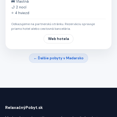
🚌 Vlastná
🌙 2 nocí
⭐ 4 hviezd
Odkazujeme na partnerskú stránku. Rezerváciu spravuje
priamo hotel alebo cestovná kancelária.
Web hotela
← Ďalšie pobyty v Madarsko
RelaxačnýPobyt.sk