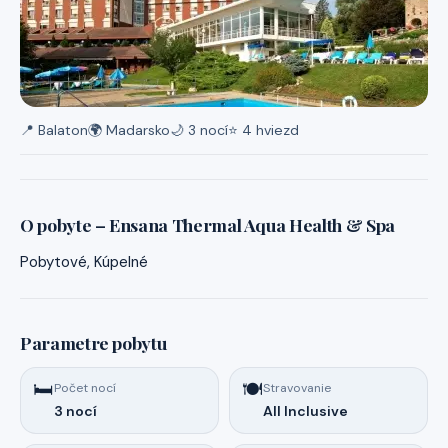
📍 Balaton
🌍 Madarsko
🌙 3 nocí
⭐ 4 hviezd
O pobyte – Ensana Thermal Aqua Health & Spa
Pobytové, Kúpelné
Parametre pobytu
🛏️
🍽️
Počet nocí
Stravovanie
3 nocí
All Inclusive