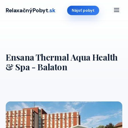
Domov
›
Ponuky
›
Madarsko
›
Ensana Thermal Aqua Health &
RelaxačnýPobyt
.sk
Nájsť pobyt
Spa
Ensana Thermal Aqua Health
& Spa - Balaton