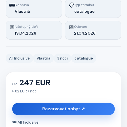
🚌
📋
Doprava
Typ termínu
Vlastná
catalogue
📅
📅
Nástupný deň
Odchod
19.04.2026
21.04.2026
All Inclusive
Vlastná
3 nocí
catalogue
247 EUR
Od
≈ 82 EUR / noc
Rezervovať pobyt ↗
🍽️ All Inclusive