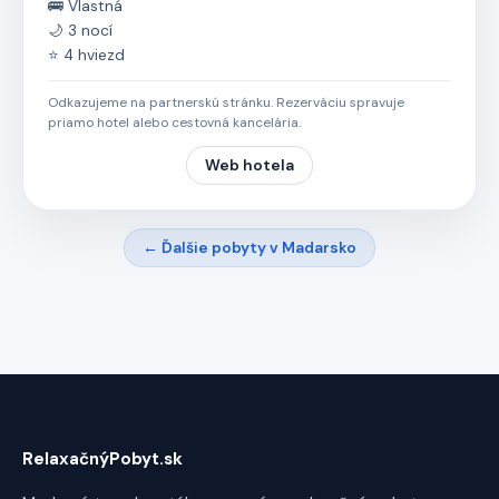
🚌 Vlastná
🌙 3 nocí
⭐ 4 hviezd
Odkazujeme na partnerskú stránku. Rezerváciu spravuje
priamo hotel alebo cestovná kancelária.
Web hotela
← Ďalšie pobyty v Madarsko
RelaxačnýPobyt.sk