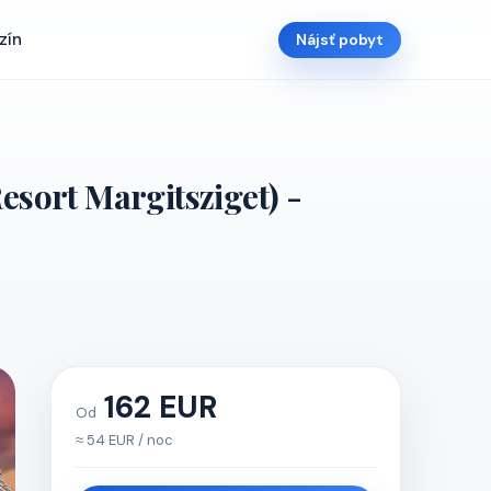
zín
Nájsť pobyt
sort Margitsziget) -
162 EUR
Od
≈ 54 EUR / noc