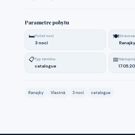
Parametre pobytu
🛏️
🍽️
Počet nocí
Stravova
3 nocí
Ranajk
📋
📅
Typ termínu
Nástupný
catalogue
17.05.2
Ranajky
Vlastná
3 nocí
catalogue