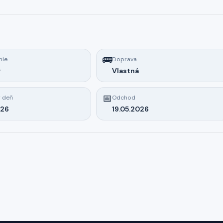
🚌
nie
Doprava
y
Vlastná
📅
 deň
Odchod
026
19.05.2026