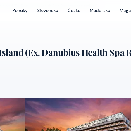
Island (Ex. Danubius Health Spa Resort Margitsziget)
Ponuky
Slovensko
Česko
Maďarsko
Maga
land (Ex. Danubius Health Spa Re