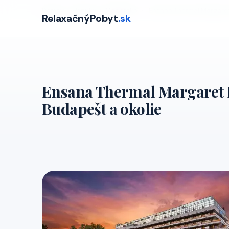
Domov
›
Ponuky
›
Madarsko
›
Ensana Thermal Margaret 
RelaxačnýPobyt
.sk
Ensana Thermal Margaret Is
Budapešt a okolie