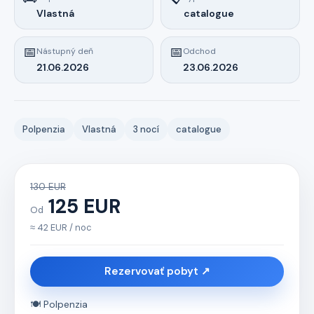
Vlastná
catalogue
📅
📅
Nástupný deň
Odchod
21.06.2026
23.06.2026
Polpenzia
Vlastná
3 nocí
catalogue
130 EUR
125 EUR
Od
≈ 42 EUR / noc
Rezervovať pobyt ↗
🍽️ Polpenzia