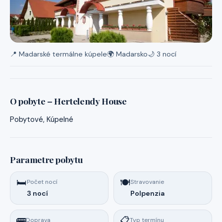
📍 Madarské termálne kúpele
🌍 Madarsko
🌙 3 nocí
O pobyte – Hertelendy House
Pobytové, Kúpelné
Parametre pobytu
🛏️
🍽️
Počet nocí
Stravovanie
3 nocí
Polpenzia
🚌
📋
Doprava
Typ termínu