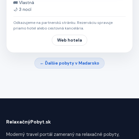
🚌 Vlastná
🌙 3 nocí
Odkazujeme na partnerskú stránku. Rezerváciu spravuje
priamo hotel alebo cestovná kancelária.
Web hotela
← Ďalšie pobyty v Madarsko
RelaxačnýPobyt.sk
Moderný travel portál zameraný na relaxačné pobyty,