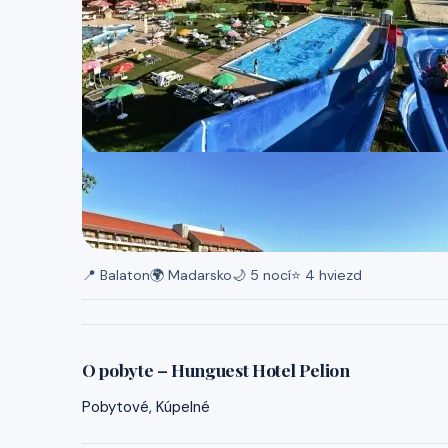
📍 Balaton
🌍 Madarsko
🌙 5 nocí
⭐ 4 hviezd
O pobyte – Hunguest Hotel Pelion
Pobytové, Kúpelné