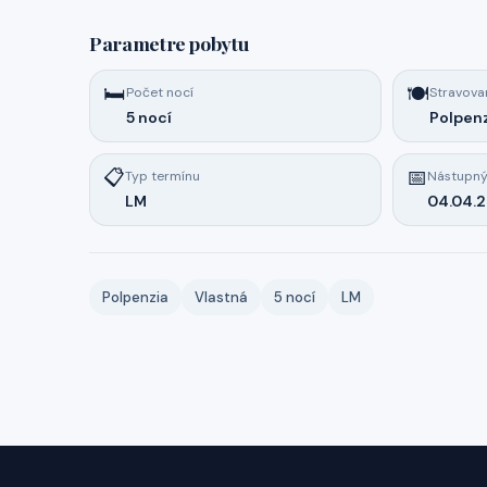
Parametre pobytu
🛏️
🍽️
Počet nocí
Stravova
5 nocí
Polpen
📋
📅
Typ termínu
Nástupný
LM
04.04.
Polpenzia
Vlastná
5 nocí
LM