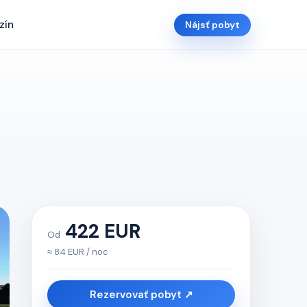
zín
Nájsť pobyt
422 EUR
Od
≈ 84 EUR / noc
Rezervovať pobyt ↗