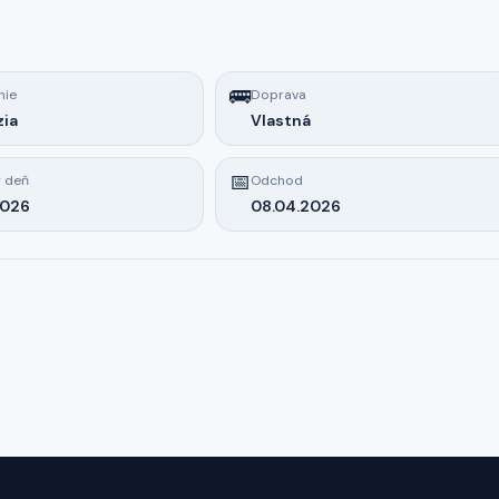
🚌
nie
Doprava
zia
Vlastná
📅
 deň
Odchod
2026
08.04.2026