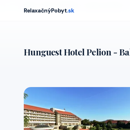
Domov
›
Ponuky
›
Madarsko
›
Hunguest Hotel Pelion
RelaxačnýPobyt
.sk
Hunguest Hotel Pelion - Ba