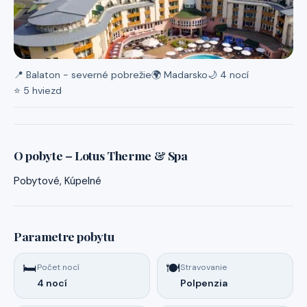
📍 Balaton - severné pobrežie
🌍 Madarsko
🌙 4 nocí
⭐ 5 hviezd
O pobyte – Lotus Therme & Spa
Pobytové, Kúpelné
Parametre pobytu
🛏️
🍽️
Počet nocí
Stravovanie
4 nocí
Polpenzia