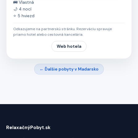
🚌 Vlastná
🌙 4 nocí
⭐ 5 hviezd
Odkazujeme na partnerskú stránku. Rezerváciu spravuje
priamo hotel alebo cestovná kancelária.
Web hotela
← Ďalšie pobyty v Madarsko
RelaxačnýPobyt.sk