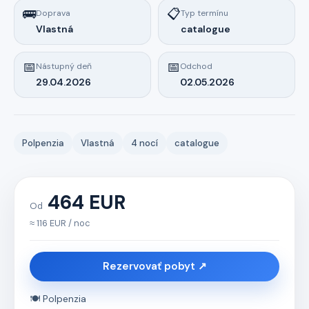
🚌
📋
Doprava
Typ termínu
Vlastná
catalogue
📅
📅
Nástupný deň
Odchod
29.04.2026
02.05.2026
Polpenzia
Vlastná
4 nocí
catalogue
464 EUR
Od
≈ 116 EUR / noc
Rezervovať pobyt ↗
🍽️ Polpenzia