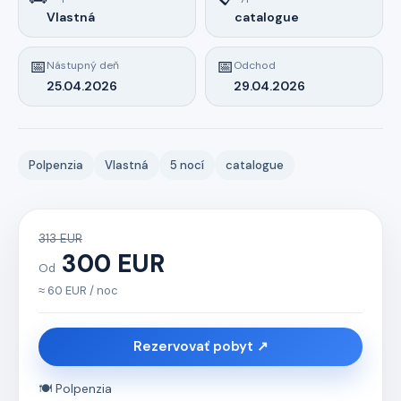
Vlastná
catalogue
📅
📅
Nástupný deň
Odchod
25.04.2026
29.04.2026
Polpenzia
Vlastná
5 nocí
catalogue
313 EUR
300 EUR
Od
≈ 60 EUR / noc
Rezervovať pobyt ↗
🍽️ Polpenzia