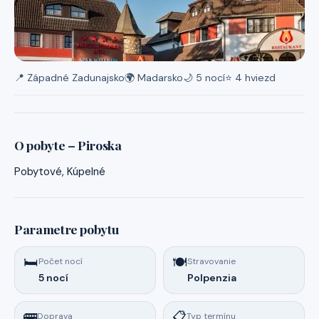
📍 Západné Zadunajsko
🌍 Madarsko
🌙 5 nocí
⭐ 4 hviezd
O pobyte – Piroska
Pobytové, Kúpelné
Parametre pobytu
🛏️
🍽️
Počet nocí
Stravovanie
5 nocí
Polpenzia
🚌
📋
Doprava
Typ termínu