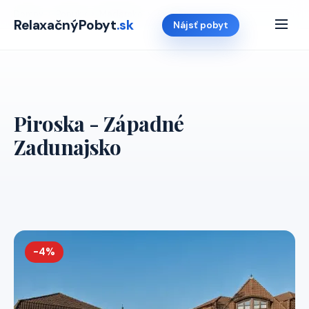
Domov
›
Ponuky
›
Madarsko
›
Piroska
RelaxačnýPobyt
.sk
Nájsť pobyt
Piroska - Západné
Zadunajsko
-4%