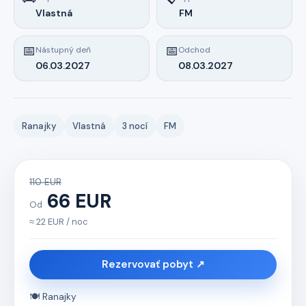
Vlastná
FM
📅
📅
Nástupný deň
Odchod
06.03.2027
08.03.2027
Ranajky
Vlastná
3 nocí
FM
110 EUR
66 EUR
Od
≈ 22 EUR / noc
Rezervovať pobyt ↗
🍽️ Ranajky