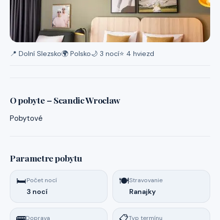
📍 Dolní Slezsko
🌍 Polsko
🌙 3 nocí
⭐ 4 hviezd
O pobyte – Scandic Wroclaw
Pobytové
Parametre pobytu
🛏️
🍽️
Počet nocí
Stravovanie
3 nocí
Ranajky
🚌
📋
Doprava
Typ termínu