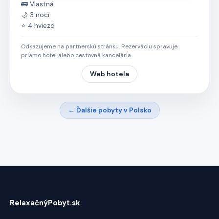
🚌 Vlastná
🌙 3 nocí
⭐ 4 hviezd
Odkazujeme na partnerskú stránku. Rezerváciu spravuje
priamo hotel alebo cestovná kancelária.
Web hotela
← Ďalšie pobyty v Polsko
RelaxačnýPobyt.sk