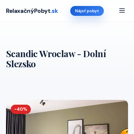
Domov
›
Ponuky
›
Polsko
›
Scandic Wroclaw
RelaxačnýPobyt
.sk
Nájsť pobyt
Scandic Wroclaw - Dolní
Slezsko
-40%