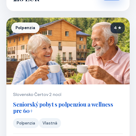
Polpenzia
4 ★
Slovensko
·
Čertov
·
2 nocí
Seniorský pobyt s polpenziou a wellness
pre 60+
Polpenzia
Vlastná