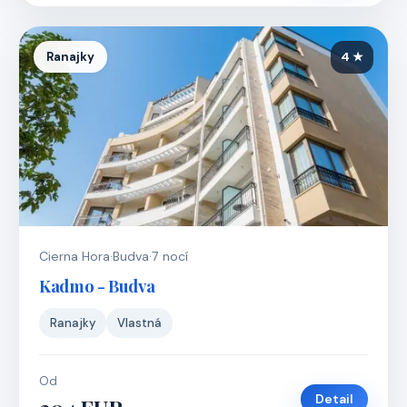
Ranajky
4 ★
Cierna Hora
·
Budva
·
7 nocí
Kadmo - Budva
Ranajky
Vlastná
Od
Detail