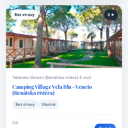
Bez stravy
3 ★
Taliansko
·
Veneto (Benátska riviéra)
·
4 nocí
Camping Village Vela Blu - Veneto
(Benátska riviéra)
Bez stravy
Vlastná
Od