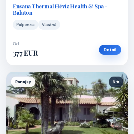
Ensana Thermal Hévíz Health & Spa -
Balaton
Polpenzia
Vlastná
Od
Detail
377 EUR
Ranajky
3 ★