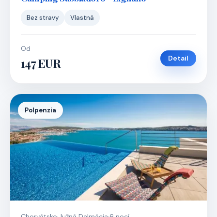
Bez stravy
Vlastná
Od
Detail
147 EUR
Polpenzia
Chorvátsko
·
Južná Dalmácia
·
6 nocí