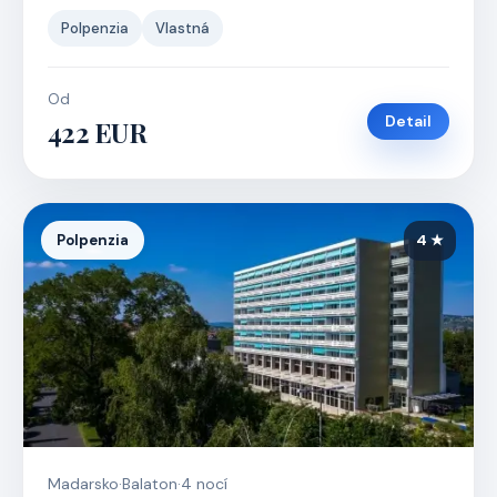
Polpenzia
Vlastná
Od
Detail
422 EUR
Polpenzia
4 ★
Madarsko
·
Balaton
·
4 nocí