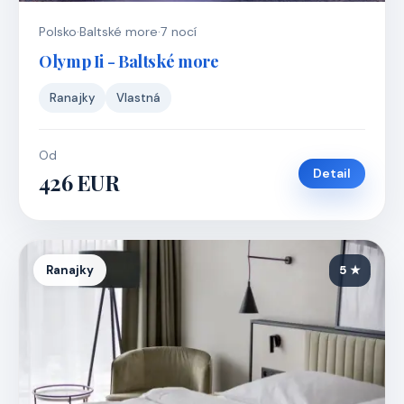
Polsko
·
Baltské more
·
7 nocí
Olymp Ii - Baltské more
Ranajky
Vlastná
Od
Detail
426 EUR
Ranajky
5 ★