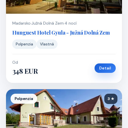
Madarsko
·
Južná Dolná Zem
·
4 nocí
Hunguest Hotel Gyula - Južná Dolná Zem
Polpenzia
Vlastná
Od
Detail
348 EUR
Polpenzia
3 ★