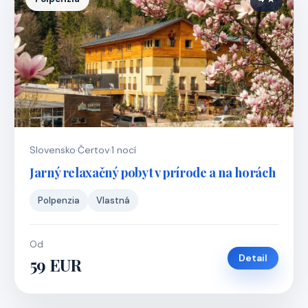
Slovensko
·
Čertov
·
1 nocí
Jarný relaxačný pobyt v prírode a na horách
Polpenzia
Vlastná
Od
Detail
59 EUR