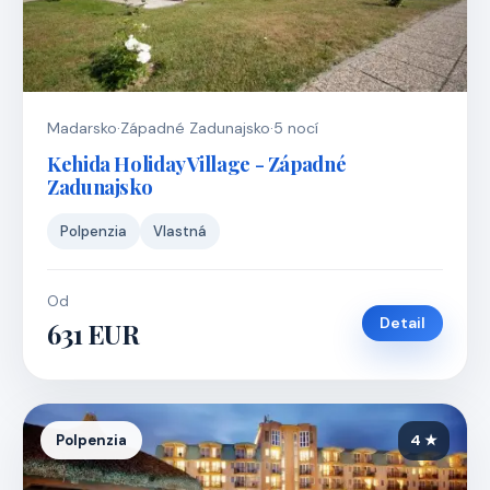
Madarsko
·
Západné Zadunajsko
·
5 nocí
Kehida Holiday Village - Západné
Zadunajsko
Polpenzia
Vlastná
Od
Detail
631 EUR
Polpenzia
4 ★