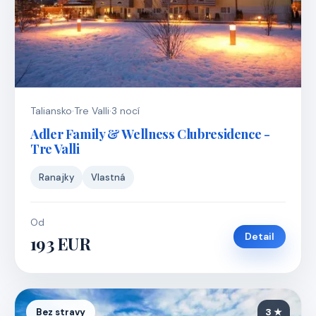
Taliansko
·
Tre Valli
·
3 nocí
Adler Family & Wellness Clubresidence -
Tre Valli
Ranajky
Vlastná
Od
Detail
193 EUR
Bez stravy
3 ★