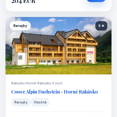
204 EUR
Ranajky
3 ★
Rakúsko
·
Horné Rakúsko
·
3 nocí
Cooee Alpin Dachstein - Horné Rakúsko
Ranajky
Vlastná