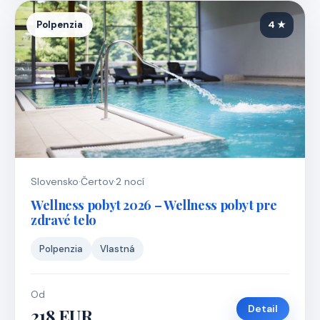
Polpenzia
4 ★
Slovensko
·
Čertov
·
2 nocí
Wellness pobyt 2026 – Wellness pobyt pre
zdravé telo
Polpenzia
Vlastná
Od
Detail
218 EUR