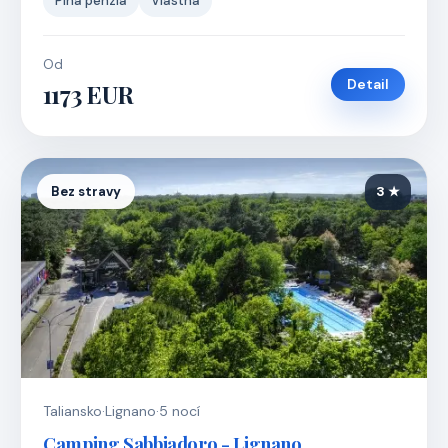
Plná penzia
Vlastná
Od
Detail
1173 EUR
Bez stravy
3 ★
Taliansko
·
Lignano
·
5 nocí
Camping Sabbiadoro - Lignano