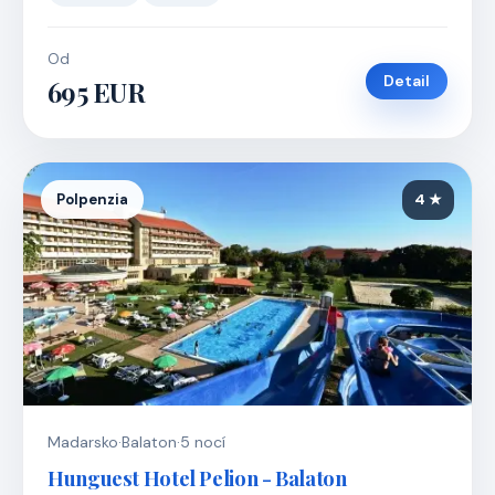
Od
Detail
695 EUR
Polpenzia
4 ★
Madarsko
·
Balaton
·
5 nocí
Hunguest Hotel Pelion - Balaton