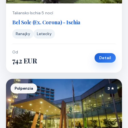
Taliansko
·
Ischia
·
5 nocí
Bel Sole (Ex. Corona) - Ischia
Ranajky
Letecky
Od
Detail
742 EUR
Polpenzia
3 ★