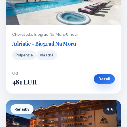
Chorvátsko
·
Biograd Na Moru
·
8 nocí
Adriatic - Biograd Na Moru
Polpenzia
Vlastná
Od
Detail
481 EUR
Ranajky
4 ★