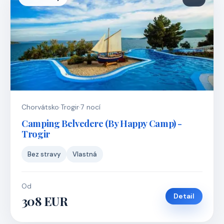
Chorvátsko
·
Trogir
·
7 nocí
Camping Belvedere (By Happy Camp) -
Trogir
Bez stravy
Vlastná
Od
Detail
308 EUR