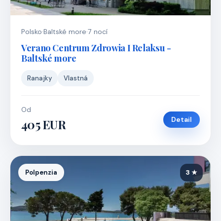
Polsko
·
Baltské more
·
7 nocí
Verano Centrum Zdrowia I Relaksu -
Baltské more
Ranajky
Vlastná
Od
Detail
405 EUR
Polpenzia
3 ★