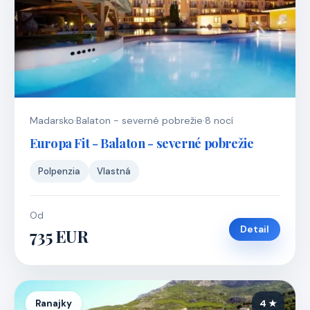
Madarsko
·
Balaton - severné pobrežie
·
8 nocí
Europa Fit - Balaton - severné pobrežie
Polpenzia
Vlastná
Od
Detail
735 EUR
Ranajky
4 ★