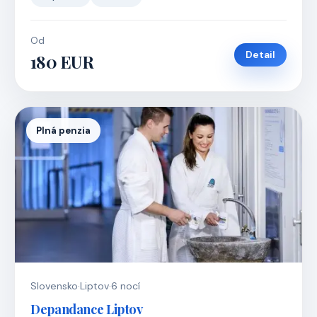
Od
Detail
180 EUR
Plná penzia
Slovensko
·
Liptov
·
6 nocí
Depandance Liptov