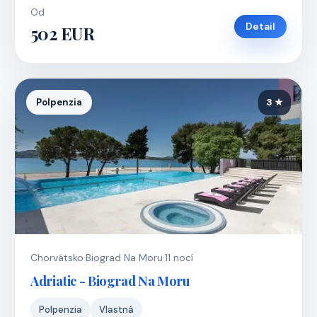
Od
Detail
502 EUR
Polpenzia
3 ★
Chorvátsko
·
Biograd Na Moru
·
11 nocí
Adriatic - Biograd Na Moru
Polpenzia
Vlastná