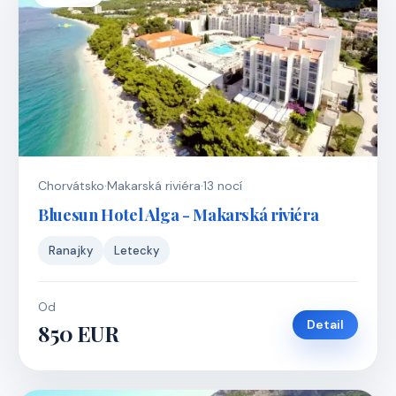
Chorvátsko
·
Makarská riviéra
·
13 nocí
Bluesun Hotel Alga - Makarská riviéra
Ranajky
Letecky
Od
Detail
850 EUR