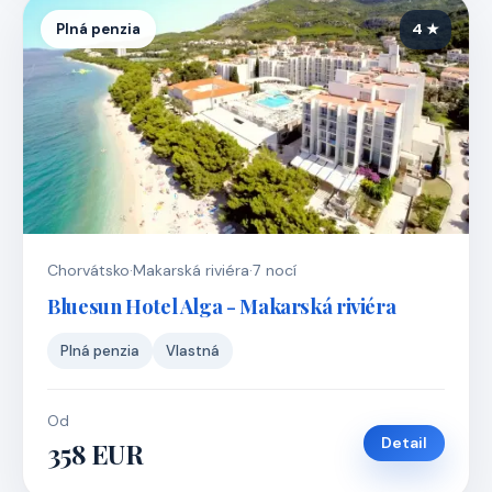
Plná penzia
4 ★
Chorvátsko
·
Makarská riviéra
·
7 nocí
Bluesun Hotel Alga - Makarská riviéra
Plná penzia
Vlastná
Od
Detail
358 EUR