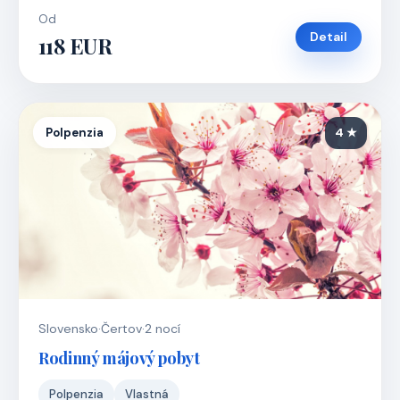
Od
Detail
118 EUR
Polpenzia
4 ★
Slovensko
·
Čertov
·
2 nocí
Rodinný májový pobyt
Polpenzia
Vlastná