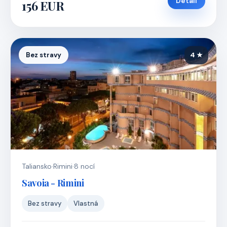
Detail
156 EUR
Bez stravy
4 ★
Taliansko
·
Rimini
·
8 nocí
Savoia - Rimini
Bez stravy
Vlastná