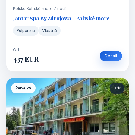
Polsko
·
Baltské more
·
7 nocí
Jantar Spa By Zdrojowa - Baltské more
Polpenzia
Vlastná
Od
Detail
437 EUR
Ranajky
3 ★