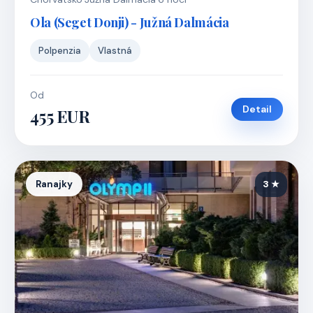
Ola (Seget Donji) - Južná Dalmácia
Polpenzia
Vlastná
Od
Detail
455 EUR
Ranajky
3 ★