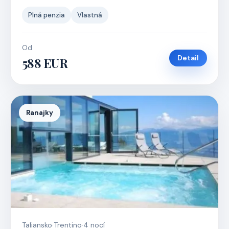
Plná penzia
Vlastná
Od
Detail
588 EUR
Ranajky
Taliansko
·
Trentino
·
4 nocí