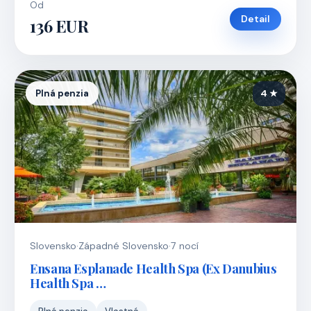
Od
Detail
136 EUR
Plná penzia
4 ★
Slovensko
·
Západné Slovensko
·
7 nocí
Ensana Esplanade Health Spa (Ex Danubius
Health Spa …