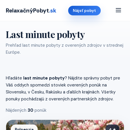
RelaxačnýPobyt
.sk
Nájsť pobyt
Last minute pobyty
Prehľad last minute pobyty z overených zdrojov v strednej
Európe.
Hľadáte
last minute pobyty
? Nájdite správny pobyt pre
Váš oddych spomedzi stoviek overených ponúk na
Slovensku, v Česku, Rakúsku a ďalších krajinách. Všetky
ponuky pochádzajú z overených partnerských zdrojov.
Nájdených
30
ponúk
Polpenzia
4 ★